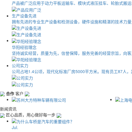
产品被广泛应用于动力平板运输车、模块式液压挂车、轮胎式搬运
生产设备先进
拥有先进的专业生产设备和检测设备，硬件设施和精湛的技术力量
华阳经验理念
坚持诚实经营，质量为先，信誉保障，服务完善的经营宗旨，向客
公司实力
公司占地1.4公顷，现代化标准厂房5000平方米。现有员工87人
合作
客户
新闻资讯
匠心品质，用心做好每一步
Jul.