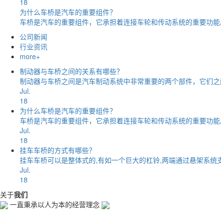
18
为什么车桥是汽车的重要组件？
车桥是汽车的重要组件，它承担着连接车轮和传动系统的重要功能
公司新闻
行业资讯
more+
制动器与车桥之间的关系有哪些？
制动器与车桥之间是汽车制动系统中非常重要的两个部件，它们之
Jul.
18
为什么车桥是汽车的重要组件？
车桥是汽车的重要组件，它承担着连接车轮和传动系统的重要功能
Jul.
18
挂车车桥的方式有哪些？
挂车车桥可以是整体式的,有如一个巨大的杠铃,两端通过悬架系统支
Jul.
18
关于
我们
一直秉承以人为本的经营理念