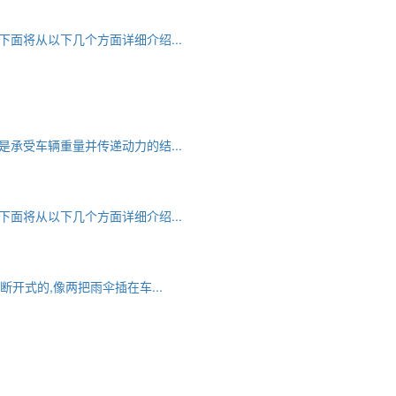
面将从以下几个方面详细介绍...
承受车辆重量并传递动力的结...
面将从以下几个方面详细介绍...
开式的,像两把雨伞插在车...