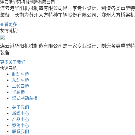
连云港华阳机械制造有限公司
连云港华阳机械制造有限公司是一家专业设计、制造各类重型特
装备，长期为苏州大方特种车辆股份有限公司、郑州大方桥梁机
查看更多+
友情链接：
连云港华阳机械制造有限公司是一家专业设计、制造各类重型特
装备
...
更多关于我们
快速导航
制动车桥
从动车桥
二线四桥
半轴桥
湿式制动车桥
关于我们
新闻中心
产品中心
案例中心
联系我们