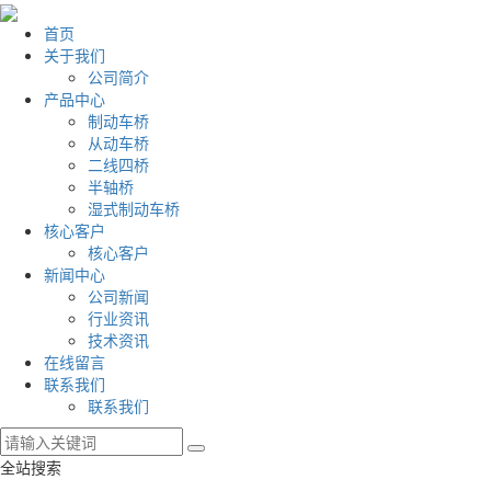
首页
关于我们
公司简介
产品中心
制动车桥
从动车桥
二线四桥
半轴桥
湿式制动车桥
核心客户
核心客户
新闻中心
公司新闻
行业资讯
技术资讯
在线留言
联系我们
联系我们
全站搜索